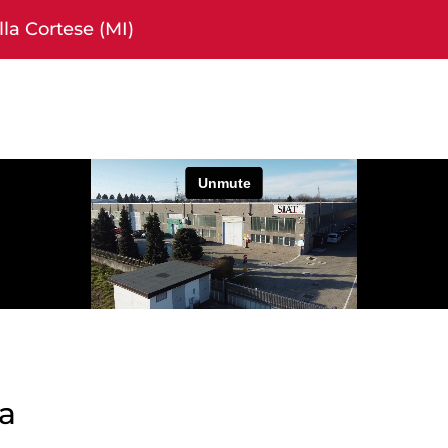
la Cortese (MI)
a