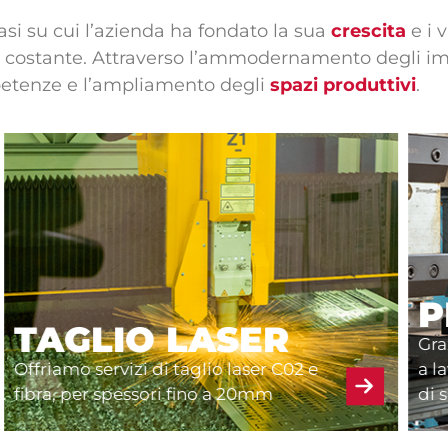
basi su cui l’azienda ha fondato la sua
crescita
e i 
 costante. Attraverso l’ammodernamento degli im
petenze e l’ampliamento degli
spazi produttivi
.
STAMPAGGIO
Processi di stampaggio personalizzati
per la creazione di componenti
metallici