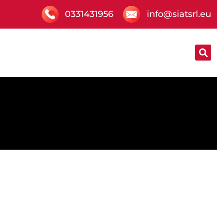
0331431956
info@siatsrl.eu