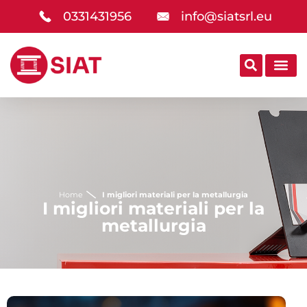
0331431956
info@siatsrl.eu
Home
I migliori materiali per la metallurgia
I migliori materiali per la
metallurgia