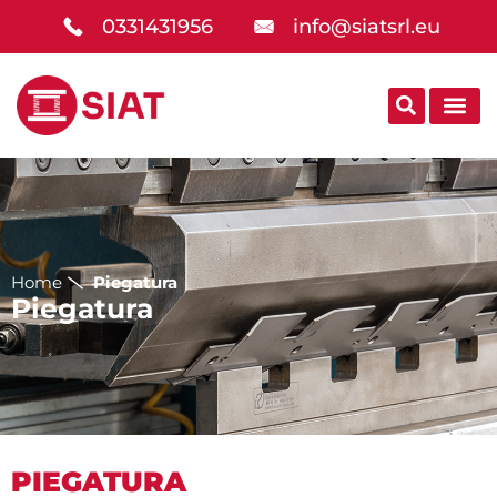
0331431956
info@siatsrl.eu
Home
Piegatura
Piegatura
PIEGATURA