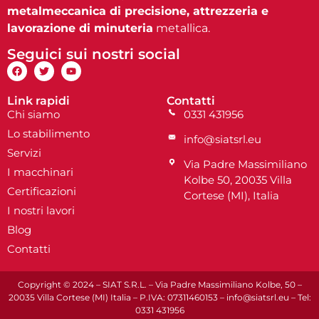
metalmeccanica di precisione, attrezzeria e
lavorazione di minuteria
metallica.
Seguici sui nostri social
Link rapidi
Contatti
Chi siamo
0331 431956
Lo stabilimento
info@siatsrl.eu
Servizi
Via Padre Massimiliano
I macchinari
Kolbe 50, 20035 Villa
Certificazioni
Cortese (MI), Italia
I nostri lavori
Blog
Contatti
Copyright © 2024 – SIAT S.R.L. – Via Padre Massimiliano Kolbe, 50 –
20035 Villa Cortese (MI) Italia – P.IVA: 07311460153 – info@siatsrl.eu – Tel:
0331 431956