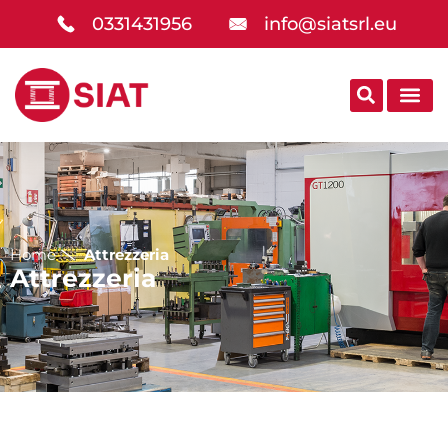
0331431956
info@siatsrl.eu
Home
Attrezzeria
Attrezzeria