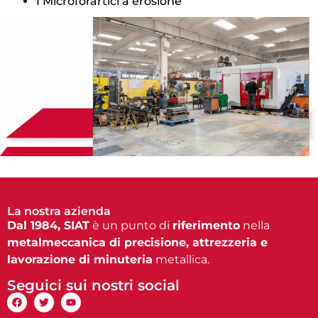
1 Microforartici a erosione
La nostra azienda
Dal 1984, SIAT
è un punto di
riferimento
nella
metalmeccanica di precisione, attrezzeria e
lavorazione di minuteria
metallica.
Seguici sui nostri social