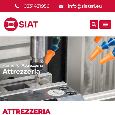
0331431956
info@siatsrl.eu
Home
Attrezzeria
Attrezzeria
ATTREZZERIA