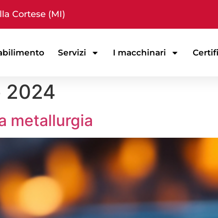
la Cortese (MI)
abilimento
Servizi
I macchinari
Certif
o 2024
la metallurgia