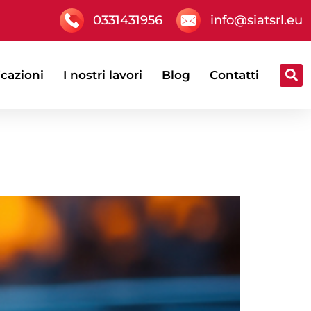
0331431956
info@siatsrl.eu
icazioni
I nostri lavori
Blog
Contatti