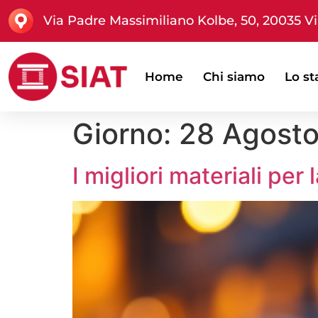
Via Padre Massimiliano Kolbe, 50, 20035 Vil
Home
Chi siamo
Lo st
Giorno:
28 Agost
I migliori materiali per 